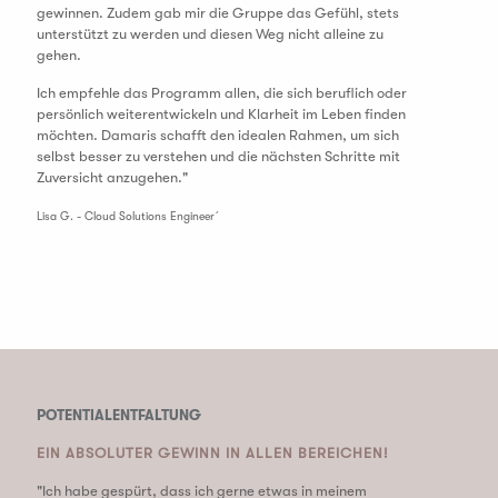
gewinnen. Zudem gab mir die Gruppe das Gefühl, stets
unterstützt zu werden und diesen Weg nicht alleine zu
gehen.
Ich empfehle das Programm allen, die sich beruflich oder
persönlich weiterentwickeln und Klarheit im Leben finden
möchten.
Damar
is schafft den idealen Rahmen, um sich
selbst besser zu verstehen und die nächsten Schritte mit
Zuversicht anzugehen."
Lisa G. - Cloud Solutions Engineer´
POTENTIALENTFALTUNG
EIN ABSOLUTER GEWINN IN ALLEN BEREICHEN!
"Ich habe gespürt, dass ich gerne etwas in meinem