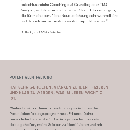
aufschlussreiche Coaching auf Grundlage der TMA-
Analyse, welches für mich diverse Aha-Erlebnisse ergab,
die für meine berufliche Neuausrichtung sehr wertvoll sind
und das ich nur wärmstens weiterempfehlen kann.“
G. Hackl, Juni 2018 - München
POTENTIALENTFALTUNG
HAT SEHR GEHOLFEN, STÄRKEN ZU IDENTIFIZIEREN
UND KLAR ZU WERDEN, WAS IM LEBEN WICHTIG
IST.
"
Vielen Dank für Deine Unterstützung im Rahmen des
Potentialentfaltungsprogramms: „Erkunde Deine
persönliche Landkarte!“. Das Programm hat mir sehr
dabei geholfen, meine Stärken zu identifizieren und mir