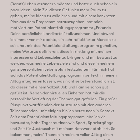
(Berufs)Leben verändern möchte und hatte auch schon ein
paar Ideen. Mein Ziel diesen Gefühlen mehr Raum zu
geben, meine Ideen zu validieren und mit einem konkreten
Plan aus dem Programm herauszugehen, hat mich
motiviert am Potentialentfaltungsprogramm: „Erkunde
Deine persönliche Landkarte!“ teilzunehmen. Und obwohl
ich immer von mir dachte, ein sehr reflektierter Mensch zu
sein, hat mir das Potentialentfaltungsprogramm geholfen,
meine Werte zu definieren, diese in Einklang mit meinen
Interessen und Lebenszielen zu bringen und mir bewusst zu
werden, was meine Lebensziele sind und diese in meinem
ganz persönlichen Lebensplan festzuhalten. Für mich hat
sich das Potentialentfaltungsprogramm perfekt in meinen
Alltag integrieren lassen, was nicht selbstverständlich ist,
da dieser mit einem Vollzeit Job und Familie schon gut
gefüllt ist. Neben den virtuellen Einheiten hat mir die
persönliche Vertiefung der Themen gut gefallen. Ein großer
Pluspunkt war für mich der Austausch mit den anderen
Teilnehmenden - mit einigen bin ich heute noch in Kontakt.
Seit dem Potentialentfaltungsprogramm lebe ich viel
bewusster, habe Tagesroutinen wie Sport, Spaziergänge
und Zeit für Austausch mit meinem Netzwerk etabliert. So
bekommen ‚meine‘ Themen in meinem vollen Alltag einen