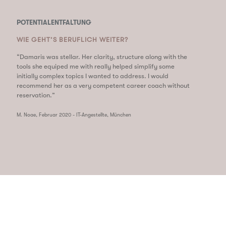
POTENTIALENTFALTUNG
WIE GEHT’S BERUFLICH WEITER?
“Damaris was stellar. Her clarity, structure along with the
tools she equiped me with really helped simplify some
initially complex topics I wanted to address. I would
recommend her as a very competent career coach without
reservation.”
M. Noae, Februar 2020 - IT-Angestellte, München