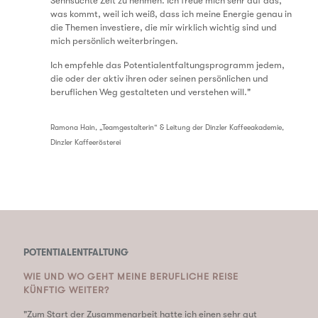
Sehnsüchte Zeit zu nehmen. Ich freue mich sehr auf das,
was kommt, weil ich weiß, dass ich meine Energie genau in
die Themen investiere, die mir wirklich wichtig sind und
mich persönlich weiterbringen.
Ich empfehle das Potentialentfaltungsprogramm jedem,
die oder der aktiv ihren oder seinen persönlichen und
beruflichen Weg gestalteten und verstehen will.
"
Ramona Hain, „Teamgestalterin“ & Leitung der Dinzler Kaffeeakademie,
Dinzler Kaffeerösterei
POTENTIALENTFALTUNG
WIE UND WO GEHT MEINE BERUFLICHE REISE
KÜNFTIG WEITER?
"Zum Start der Zusammenarbeit hatte ich einen sehr gut