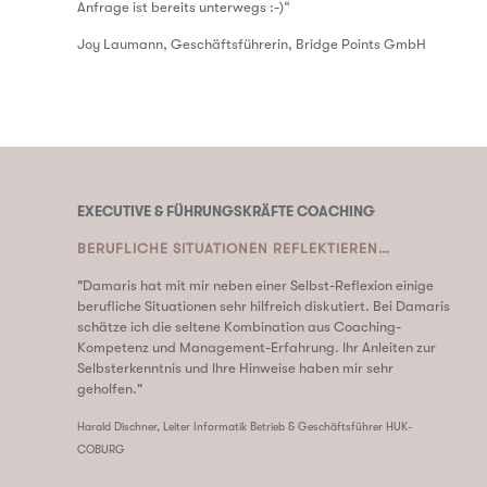
Anfrage ist bereits unterwegs :-)“
Joy Laumann, Geschäftsführerin, Bridge Points GmbH
EXECUTIVE & FÜHRUNGSKRÄFTE COACHING
BERUFLICHE SITUATIONEN REFLEKTIEREN…
"Damaris hat mit mir neben einer Selbst-Reflexion einige
berufliche Situationen sehr hilfreich diskutiert. Bei Damaris
schätze ich die seltene Kombination aus Coaching-
Kompetenz und Management-Erfahrung. Ihr Anleiten zur
Selbsterkenntnis und Ihre Hinweise haben mir sehr
geholfen."
Harald Dischner, Leiter Informatik Betrieb & Geschäftsführer HUK-
COBURG