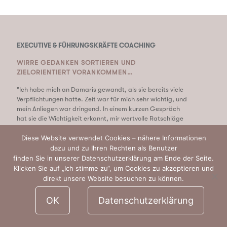
EXECUTIVE & FÜHRUNGSKRÄFTE COACHING
WIRRE GEDANKEN SORTIEREN UND
ZIELORIENTIERT VORANKOMMEN…
"Ich habe mich an Damaris gewandt, als sie bereits viele
Verpflichtungen hatte. Zeit war für mich sehr wichtig, und
mein Anliegen war dringend. In einem kurzen Gespräch
hat sie die Wichtigkeit erkannt, mir wertvolle Ratschläge
und Schritte gegeben, nach denen ich dringend gesucht
Diese Website verwendet Cookies – nähere Informationen
habe. Sie hat verstanden, dass ich ehrgeizig bin und meine
Ziele erreichen möchte. Obwohl sie viel zu tun hatte, hat
dazu und zu Ihren Rechten als Benutzer
sie sich Zeit für mich genommen, und das hat mich
finden Sie in unserer Datenschutzerklärung am Ende der Seite.
erleichtert. Wir haben über 6 Monate
Klicken Sie auf „Ich stimme zu“, um Cookies zu akzeptieren und
zusammengearbeitet, um Ziele zu erreichen, die eigentlich
direkt unsere Website besuchen zu können.
unmöglich schienen. Aber wir haben sie alle und noch mehr
in Rekordzeit erreicht. Damaris hat eine Methode, die das
OK
Datenschutzerklärung
Leben verändert. Die Dinge, die sie mir beigebracht hat,
helfen mir immer noch, wenn ich Entscheidungen treffen
muss oder den Weg gehe, den wir gemeinsam geplant