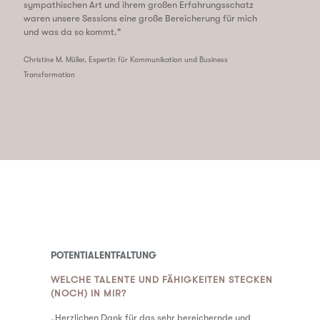
sympathischen Art und ihrem großen Erfahrungsschatz
waren unsere Sessions eine große Bereicherung für mich
und was da so kommt."
Christine M. Müller, Expertin für Kommunikation und Business
Transformation
POTENTIALENTFALTUNG
WELCHE TALENTE UND FÄHIGKEITEN STECKEN
(NOCH) IN MIR?
„Herzlichen Dank für das sehr bereichernde und