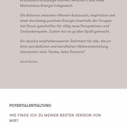
erstaunlich schlüssige Klarheit verschafft und neue
Motivations-Energie freigesetzt.
Die Balance zwischen offenem Austausch, Inspiration und
einer durchweg positiven Energie innerhalb der Gruppe
hat Raum geschaffen für völlig neue Perspektiven und
Gedankenspiele. Zudem hat es großen Spaß gemacht.
Ein absolut empfehlenswerter Zeitinvest für alle, die an
ihrer persönlichen und beruflichen Weiterentwicklung
interessiert sind. Danke, liebe
Damar
is"
Astrid Schatz
POTENTIALENTFALTUNG
WIE FINDE ICH ZU MEINER BESTEN VERSION VON
MIR?