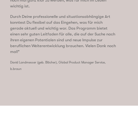
noch mal ganz klar zu werden, was für mich im Leben
wichtig ist.
Durch Deine professionelle und situationsabhängige Art
konntest Du flexibel auf das Eingehen, was für mich
gerade aktuell und wichtig war. Das Programm bietet
einen sehr guten Leitfaden für alle, die auf der Suche nach
ihren eigenen Potentialen sind und neue Impulse zur
beruflichen Weiterentwicklung brauchen. Vielen Dank noch
mal!
"
David Landmesser (geb. Blöcher), Global Product Manager Service,
b.braun