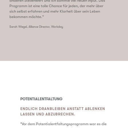
anderen Stellenwert und ich sammle viel neuen Input. Das
Programm ist eine tolle Chance für jeden, der mehr über
sich selbst erfahren und mehr Klarheit über sein Leben
bekommen möchte."
Sarah Wiegel, Alliance Director, Workday
POTENTIALENTFALTUNG
ENDLICH DRANBLEIBEN ANSTATT ABLENKEN
LASSEN UND ABZUBRECHEN.
"
Vor dem Potentialentfaltungsprogramm war es die